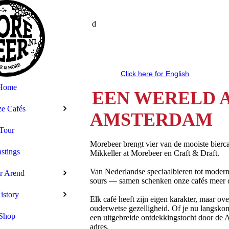
d
Click here for English
Home
EEN WERELD A
e Cafés
AMSTERDAM
Tour
Morebeer brengt vier van de mooiste bier
stings
Mikkeller at Morebeer en Craft & Draft.
Van Nederlandse speciaalbieren tot moderne 
r Arend
sours — samen schenken onze cafés meer da
istory
Elk café heeft zijn eigen karakter, maar ove
ouderwetse gezelligheid. Of je nu langsko
Shop
een uitgebreide ontdekkingstocht door de Am
adres.