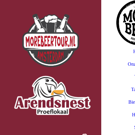
Morebeer
Onz
Ta
Bie
H