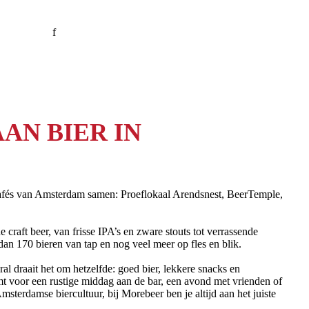
f
AN BIER IN
cafés van Amsterdam samen: Proeflokaal Arendsnest, BeerTemple,
craft beer, van frisse IPA’s en zware stouts tot verrassende
n 170 bieren van tap en nog veel meer op fles en blik.
ral draait het om hetzelfde: goed bier, lekkere snacks en
mt voor een rustige middag aan de bar, een avond met vrienden of
sterdamse biercultuur, bij Morebeer ben je altijd aan het juiste