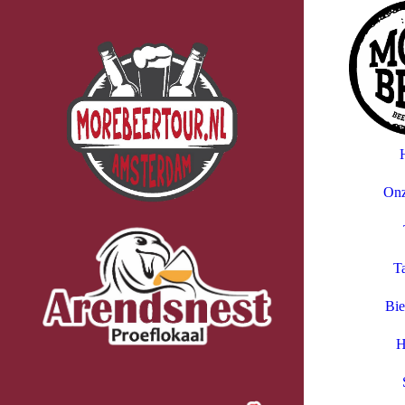
Morebeer
Onz
Ta
Bie
H