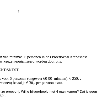
f
en van minimaal 6 personen in ons Proeflokaal Arendsnest.
ouw keuze georganiseerd worden door ons.
RENDSNEST
es voor 6 personen (ongeveer 60-90 minuten): € 250,-.
sonen) betaal je € 30,- per persoon extra.
nze proeverij. Wil je bijvoorbeeld met 4 man komen? Dat is geen
50,-.