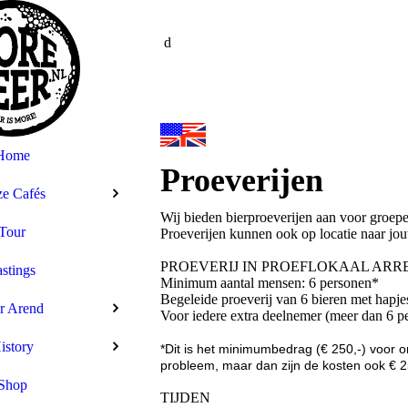
d
Home
Proeverijen
e Cafés
Wij bieden bierproeverijen aan voor groep
Tour
Proeverijen kunnen ook op locatie naar j
PROEVERIJ IN PROEFLOKAAL AR
stings
Minimum aantal mensen: 6 personen*
Begeleide proeverij van 6 bieren met hapj
r Arend
Voor iedere extra deelnemer (meer dan 6 per
istory
*Dit is het minimumbedrag (€ 250,-) voor o
probleem, maar dan zijn de kosten ook € 2
Shop
TIJDEN