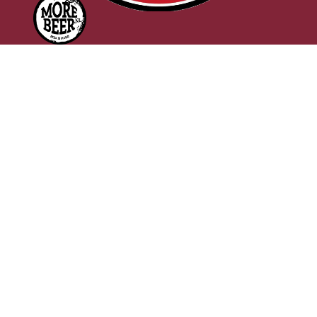
d
f
Onze cafés
Vier cafés, vier totaal verschillende karakters — maar allemaal
met dezelfde liefde voor goed bier, gastvrijheid en Amsterdamse
gezelligheid.
Van een klassiek proeflokaal aan de gracht tot moderne craft
beer bars vol experimentele bieren: ieder café heeft zijn eigen
sfeer, eigen publiek en eigen verhaal. Wat ze verbindt is de